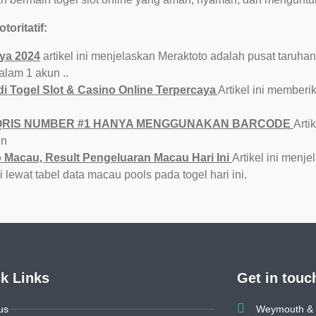
oritatif:
aya 2024
artikel ini menjelaskan Meraktoto adalah pusat taruh
alam 1 akun ..
i Togel Slot & Casino Online Terpercaya
Artikel ini memberi
IT QRIS NUMBER #1 HANYA MENGGUNAKAN BARCODE
Arti
in
o Macau, Result Pengeluaran Macau Hari Ini
Artikel ini menj
lewat tabel data macau pools pada togel hari ini.
k Links
Get in touc
us
Weymouth & 