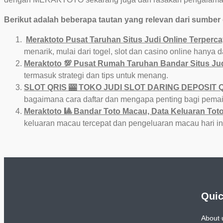
Berikut adalah beberapa tautan yang relevan dari sumber ot
Meraktoto Pusat Taruhan Situs Judi Online Terperc
menarik, mulai dari togel, slot dan casino online hanya d
Meraktoto 💯 Pusat Rumah Taruhan Bandar Situs Jud
termasuk strategi dan tips untuk menang.
SLOT QRIS 🎰 TOKO JUDI SLOT DARING DEPOS
bagaimana cara daftar dan mengapa penting bagi pema
Meraktoto 🎱 Bandar Toto Macau, Data Keluaran Tot
keluaran macau tercepat dan pengeluaran macau hari ini 
Quic
About 