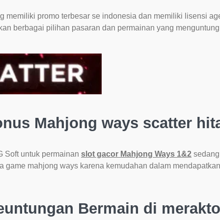
g memiliki promo terbesar se indonesia dan memiliki lisensi a
erikan berbagai pilihan pasaran dan permainan yang menguntu
nus Mahjong ways scatter hi
PG Soft untuk permainan
slot gacor Mahjong Ways 1&2
sedang v
ta game mahjong ways karena kemudahan dalam mendapatkan sc
euntungan Bermain di merakto