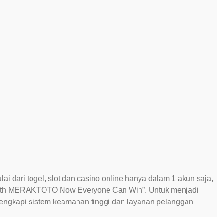
i dari togel, slot dan casino online hanya dalam 1 akun saja,
lay with MERAKTOTO Now Everyone Can Win”. Untuk menjadi
ilengkapi sistem keamanan tinggi dan layanan pelanggan