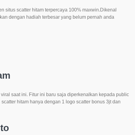
gen situs scatter hitam terpercaya 100% maxwin.Dikenal
ngkan dengan hadiah terbesar yang belum pernah anda
tam
iral saat ini. Fitur ini baru saja diperkenalkan kepada public
atter hitam hanya dengan 1 logo scatter bonus 3jt dan
to