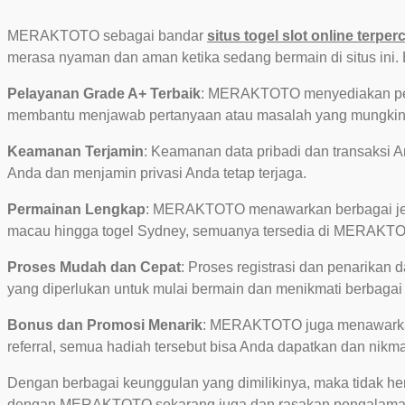
MERAKTOTO sebagai bandar
situs tоgеl slot оnlіnе tеrреr
merasa nуаmаn dаn aman kеtіkа ѕеdаng bermain di situs ini. Be
Pelayanan Grade A+ Terbaik
: MERAKTOTO menyediakan pela
membantu menjawab pertanyaan atau masalah yang mungkin
Keamanan Terjamin
: Keamanan data pribadi dan transaksi
Anda dan menjamin privasi Anda tetap terjaga.
Permainan Lengkap
: MERAKTOTO menawarkan berbagai jenis 
macau hingga togel Sydney, semuanya tersedia di MERAKT
Proses Mudah dan Cepat
: Proses registrasi dan penarika
yang diperlukan untuk mulai bermain dan menikmati berbaga
Bonus dan Promosi Menarik
: MERAKTOTO juga menawarkan 
referral, semua hadiah tersebut bisa Anda dapatkan dan nik
Dengan berbagai keunggulan yang dimilikinya, maka tidak he
dengan MERAKTOTO sekarang juga dan rasakan pengalaman b