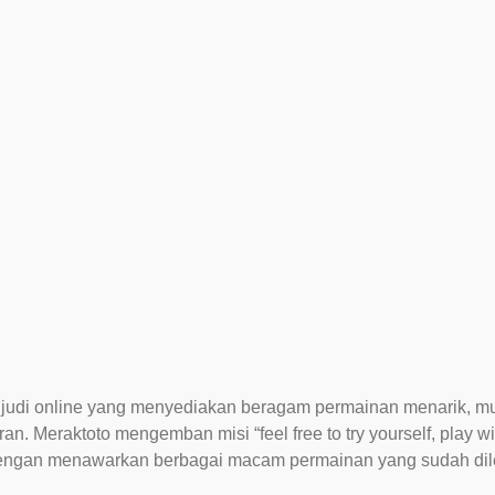
 judi online yang menyediakan beragam permainan menarik, mula
ran. Meraktoto mengemban misi “feel free to try yourself, p
ia, dengan menawarkan berbagai macam permainan yang sudah d